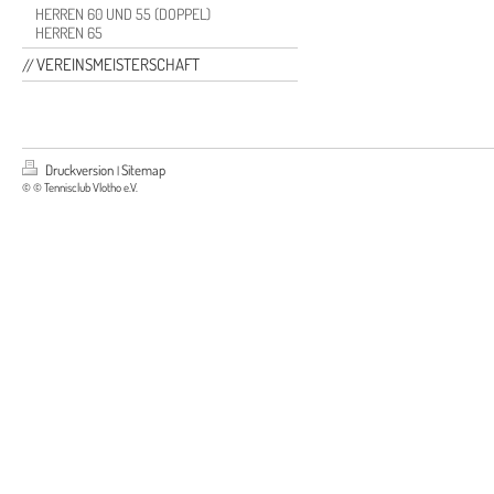
HERREN 60 UND 55 (DOPPEL)
HERREN 65
VEREINSMEISTERSCHAFT
Druckversion
Sitemap
|
© © Tennisclub Vlotho e.V.